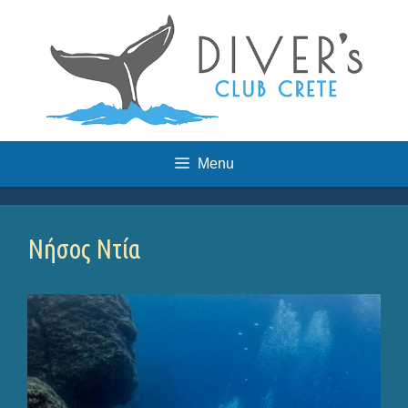
Skip
to
content
Menu
Νήσος Ντία