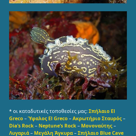
* οι καταδυτικές τοποθεσίες μας:
Σπήλαιο El
Greco
–
Ύφαλος El Greco
–
Ακρωτήριο Σταυρός
–
Dia’s Rock
–
Neptune’s Rock
–
Μονοναύτης
–
Λυγαριά
–
Μεγάλη Άγκυρα
–
Σπήλαιο Blue Cave