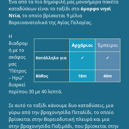
Ένα από τα πιο δημοφιλή μας μονοήμερα πακέτα
καταδύσεων είναι το ταξίδι στο
όμορφο νησί
Ντία
, το οποίο βρίσκεται 9 μίλια
Βορειοανατολικά της Αγίας Πελαγίας.
Η
διαδρομ
Αρχάριοι
Έμπειροι
ή με το
σκάφος
Κατάλληλο για
✓
✓
μας
“Πέτρος
Βάθος
18m
40m
– Ηρώ”
διαρκεί
περίπου 30 με 40 λεπτά.
Σε αυτό το ταξίδι κάνουμε δυο καταδύσεις, μια
γύρω από την βραχονησίδα Πεταλίδι, το οποίο
βρίσκεται στην Βορειοδυτική πλευρά και μια
στην βραχονησίδα Παξιμάδι, που βρίσκεται στην