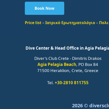
Book Now
Price list
–
Ιατρικό Ερωτηματολόγιο
–
Πολι
Dive Center & Head Office in Agia Pelagi
Diver's Club Crete - Dimitris Drakos
Agia Pelagia Beach
, PO Box 84
71500 Heraklion, Crete, Greece
Tel.
+30-2810 811755
2026 © diverscl