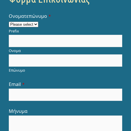
Ονοματεπώνυμο
*
Prefix
Ονομα
Επώνυμο
Company
Email
*
Name
*
Μήνυμα