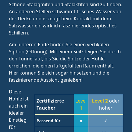
Schöne Stalagmiten und Stalaktiten sind zu finden.
An anderen Stellen schwimmt frisches Wasser von
der Decke und erzeugt beim Kontakt mit dem
Salzwasser ein wirklich faszinierendes optisches
Schillern.
Am hinteren Ende finden Sie einen vertikalen
Siphon (Öffnung). Mit einem Seil steigen Sie durch
den Tunnel auf, bis Sie die Spitze der Höhle
erreichen, die einen luftgefüllten Raum enthält.
Hier können Sie sich sogar hinsetzen und die
faszinierende Aussicht genießen!
Diese
Höhle ist
Zertifizierte
Level
Level 2
oder
auch ein
Taucher
1
höher
idealer
Einstieg
Passend für:
x
✓
für