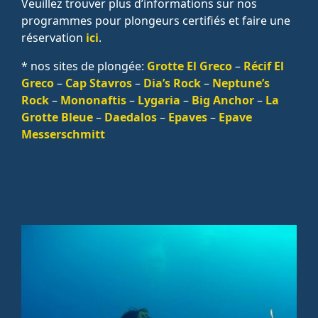
Veuillez trouver plus d’informations sur nos
programmes pour plongeurs certifiés et faire une
réservation
ici
.
* nos sites de plongée:
Grotte El Greco
–
Récif El
Greco
–
Cap Stavros
–
Dia’s Rock
–
Neptune’s
Rock
–
Mononaftis
–
Lygaria
–
Big Anchor
–
La
Grotte Bleue
–
Daedalos
–
Epaves
–
Epave
Messerschmitt