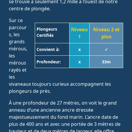
se trouve à seulement 1,2 mille à l’ouest de notre
centre de plongée.
Sur ce
parcour
Plongeurs
Niveau
Niveau 2 et
s, les
Certifiés
1
plus
grands
mérous,
Convient à:
x
✓
les
Profondeur:
x
33m
mérous
rayés et
les
vivaneaux toujours curieux accompagnent les
plongeurs de près.
À une profondeur de 27 mètres, on voit le grand
anneau d’une ancienne ancre dressée
majestueusement du fond marin. L’ancre date de
plus de 400 ans et avec une portée de 3 mètres de
hauteur et de deux mètres de largeur, elle offre