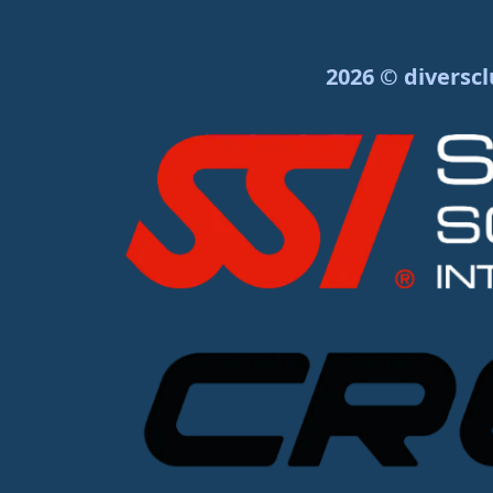
2026 © diverscl