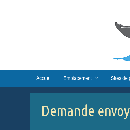
Skip
to
content
Accueil
Emplacement
Sites de
Demande envoyé